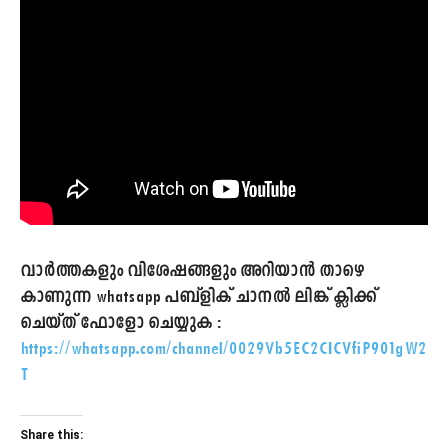
വാർത്തകളും വിശേഷങ്ങളും അറിയാൻ താഴെ
കാണുന്ന whatsapp പബ്ളിക് ചാനൽ ലിങ്ക് ക്ലിക്ക്
ചെയ്ത് ഫോളോ ചെയ്യുക :
https://whatsapp.com/channel/0029Vb5EC2CICVfiP901gW2
T
Share this: