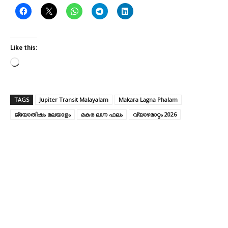
Like this:
L
o
a
TAGS
Jupiter Transit Malayalam
Makara Lagna Phalam
d
ജ്യോതിഷം മലയാളം
i
മകര ലഗ്ന ഫലം
വ്യാഴമാറ്റം 2026
n
g
…