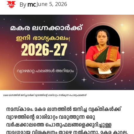
By
mc
June 5, 2026
മകര ലഗ്നത്തിൽ ജനിച്ചവർക്ക് വ്യാഴത്തിന്റെ രാശിമാറ്റം നൽകുന്ന പൊതുഫലങ്ങൾ
നമസ്കാരം. മകര ലഗ്നത്തിൽ ജനിച്ച വ്യക്തികൾക്ക്
വ്യാഴത്തിന്റെ രാശിമാറ്റം വരുത്തുന്ന ഒരു
വർഷക്കാലത്തെ പൊതുഫലങ്ങളെക്കുറിച്ചുള്ള
സമഗ്രമായ വിശകലനം താഴെ നൽകുന്നു. മകര കൂറല്ല,