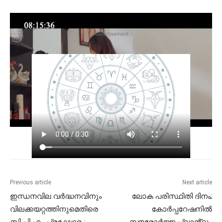
- Advertisement -
Previous article
Next article
ഇന്ധനവില വർദ്ധനവിനും
ലോക പരിസ്ഥിതി ദിനം;
വിലക്കയറ്റത്തിനുമെതിരെ
കോർപ്പറേഷനിൽ
സി.പി.എം പ്രക്ഷോഭം;
സൗരോർജ്ജ പ്ലാൻ്റും