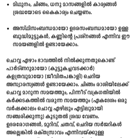
മിഥുനം, ചിങ്ങം, ധനു
മാസങ്ങളിൽ കാര്യങ്ങൾ
ശ്രദ്ധയോടെ കൈകാര്യം ചെയ്യണം.
അസ്ഥിസംബന്ധമായോ ഉദരസംബന്ധമായോ ഉള്ള
ബുദ്ധിമുട്ടുകൾ, കണ്ണിന്റെ പ്രശ്നങ്ങൾ എന്നിവ ഈ
സമയങ്ങളിൽ ഉണ്ടായേക്കാം.
ചൊവ്വ ഏഴാം ഭാവത്തിൽ നിൽക്കുന്നതുകൊണ്ട്
പാർട്ണറുമായോ (കൂട്ടുകച്ചവടക്കാർ)
കളത്രവുമായോ (ജീവിതപങ്കാളി) ചെറിയ
അസ്വാരസ്യങ്ങൾ ഉണ്ടായേക്കാം. ചിങ്ങം രാശിയിലേക്ക്
ചൊവ്വ മാറുന്ന സമയത്തും, പിന്നീട് വക്രഗതിയിൽ
കർക്കടകത്തിൽ വരുന്ന സമയത്തും (ഏകദേശം ഒരു
വർഷക്കാലം ചൊവ്വ ഏഴിലും എട്ടിലുമായി
സഞ്ചരിക്കുന്നു) കൂടുതൽ ശ്രദ്ധ വേണം.
ഉദരരോഗങ്ങൾ, മുറിവ്, ചതവ്, ചെറിയ സർജറികൾ
അല്ലെങ്കിൽ രക്തസ്രാവം എന്നിവയ്ക്കുള്ള