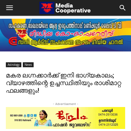
Astrology
News
മകര ലഗ്നക്കാർക്ക് ഇനി ഭാഗ്യകാലം;
വ്യാഴത്തിന്റെ ഉച്ചസ്ഥിതിയും രാശിമാറ്റ
ഫലങ്ങളും!
- Advertisement -