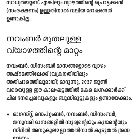
സാധ്യതയുണ്ട്. എങ്കിലും വ്യാഴത്തിന്റെ പ്രൊട്ടക്ഷൻ
(സംരക്ഷണം) ഉള്ളതിനാൽ വലിയ ദോഷങ്ങൾ
ഉണ്ടാകില്ല.
നവംബർ മുതലുള്ള
വ്യാഴത്തിന്റെ മാറ്റം
നവംബർ, ഡിസംബർ മാസങ്ങളോടെ വ്യാഴം
അഷ്ടമത്തിലേക്ക് (വക്രഗതിയിലും
അതിചാരത്തിലുമായി) മാറുന്നു.
2027
ജൂൺ
വരെയുള്ള ഈ കാലഘട്ടത്തിൽ മകര ലഗ്നക്കാർക്ക്
ചില ദനച്ചെലവുകളും ബുദ്ധിമുട്ടുകളും ഉണ്ടായേക്കാം.
ഓഗസ്റ്റ്, സെപ്റ്റംബർ, നവംബർ, ഡിസംബർ,
ജനുവരി
മാസങ്ങളിൽ സൂര്യന്റെയും കുജന്റെയും
സ്ഥിതി അനുകൂലമല്ലാത്തതിനാൽ കൂടുതൽ ശ്രദ്ധ
വേണം.