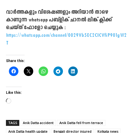
വാർത്തകളും വിശേഷങ്ങളും അറിയാൻ താഴെ
കാണുന്ന whatsapp പബ്ളിക് ചാനൽ ലിങ്ക് ക്ലിക്ക്
ചെയ്ത് ഫോളോ ചെയ്യുക :
https://whatsapp.com/channel/0029Vb5EC2CICVfiP901gW2
T
Share this:
Like this:
L
o
a
TAGS
Anik Datta accident
Anik Datta fell from terrace
d
Anik Datta health update
i
Bengali director injured
Kolkata news