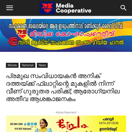
Movies
National
News
പ്രമുഖ സംവിധായകൻ അനിക്
ദത്തയ്ക്ക് ഫ്ലാറ്റിന്റെ മുകളിൽ നിന്ന്
വീണ് ഗുരുതര പരിക്ക്; ആരോഗ്യനില
അതീവ ആശങ്കാജനകം
- Advertisement -