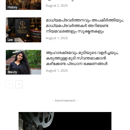
August 2, 2026
History
മാധ്യമപ്രവർത്തനവും അപകീർത്തിയും;
മാധ്യമപ്രവർത്തകർ അറിയേണ്ട
നിയമവശങ്ങളും സൂക്ഷ്മതകളും
August 1, 2026
Law
ആഹാരക്രമവും മുടിയുടെ വളർച്ചയും;
കരുത്തുള്ള മുടി സ്വന്തമാക്കാൻ
കഴിക്കേണ്ട പ്രധാന ഭക്ഷണങ്ങൾ
August 1, 2026
Beauty
- Advertisement -