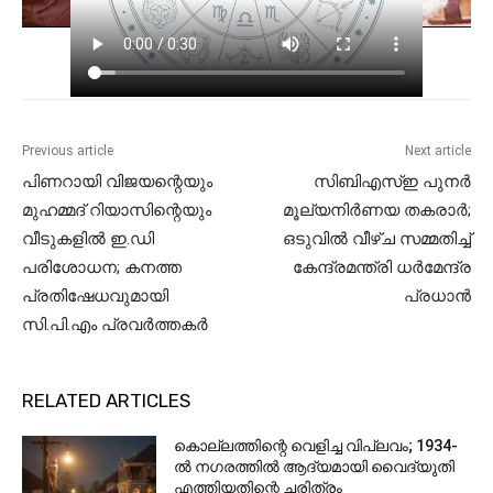
Previous article
Next article
പിണറായി വിജയന്റെയും
സിബിഎസ്ഇ പുനർ
മുഹമ്മദ് റിയാസിന്റെയും
മൂല്യനിർണയ തകരാർ;
വീടുകളിൽ ഇ.ഡി
ഒടുവിൽ വീഴ്ച സമ്മതിച്ച്
പരിശോധന; കനത്ത
കേന്ദ്രമന്ത്രി ധർമേന്ദ്ര
പ്രതിഷേധവുമായി
പ്രധാൻ
സി.പി.എം പ്രവർത്തകർ
RELATED ARTICLES
കൊല്ലത്തിന്റെ വെളിച്ച വിപ്ലവം; 1934-
ൽ നഗരത്തിൽ ആദ്യമായി വൈദ്യുതി
എത്തിയതിന്റെ ചരിത്രം