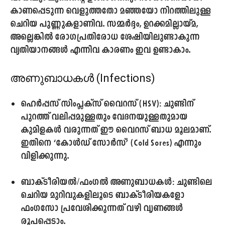
കാണപ്പെടുന്ന വെളുത്തതോ മഞ്ഞയോ നിറത്തിലുള്ള
ചെറിയ പുണ്ണുകളാണിവ. സമ്മർദ്ദം, ഉറക്കമില്ലായ്മ,
അല്ലെങ്കിൽ രോഗപ്രതിരോധ ശേഷിയിലുണ്ടാകുന്ന
വ്യതിയാനങ്ങൾ എന്നിവ കാരണം ഇവ ഉണ്ടാകാം.
അണുബാധകൾ (Infections)
ഹെർപ്പസ് സിംപ്ലക്സ് വൈറസ് (HSV):
ചുണ്ടിന്
പുറത്ത് വലിപ്പമുള്ളതും വേദനയുള്ളതുമായ
കുമിളകൾ വരുന്നത് ഈ വൈറസ് ബാധ മൂലമാണ്.
ഇതിനെ ‘കോൾഡ് സോർസ്’ (Cold Sores) എന്നും
വിളിക്കുന്നു.
ബാക്ടീരിയൽ/ഫംഗൽ അണുബാധകൾ:
ചുണ്ടിലെ
ചെറിയ മുറിവുകളിലൂടെ ബാക്ടീരിയകളോ
ഫംഗസോ പ്രവേശിക്കുന്നത് വഴി വൃണങ്ങൾ
രൂപപ്പെടാം.