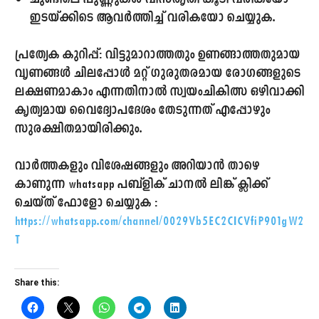
ഇടയ്ക്കിടെ ആവർത്തിച്ച് വരികയോ ചെയ്യുക.
പ്രത്യേക കുറിപ്പ്:
വിട്ടുമാറാത്തതും ഉണങ്ങാത്തതുമായ
വൃണങ്ങൾ ചിലപ്പോൾ മറ്റ് ഗുരുതരമായ രോഗങ്ങളുടെ
ലക്ഷണമാകാം എന്നതിനാൽ സ്വയംചികിത്സ ഒഴിവാക്കി
കൃത്യമായ വൈദ്യോപദേശം തേടുന്നത് എപ്പോഴും
സുരക്ഷിതമായിരിക്കും.
വാർത്തകളും വിശേഷങ്ങളും അറിയാൻ താഴെ
കാണുന്ന whatsapp പബ്ളിക് ചാനൽ ലിങ്ക് ക്ലിക്ക്
ചെയ്ത് ഫോളോ ചെയ്യുക :
https://whatsapp.com/channel/0029Vb5EC2CICVfiP901gW2
T
Share this: