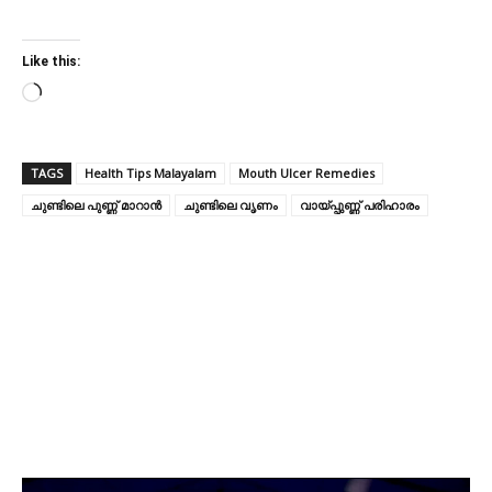
Like this:
L
o
a
TAGS
Health Tips Malayalam
Mouth Ulcer Remedies
d
ചുണ്ടിലെ പുണ്ണ് മാറാൻ
i
ചുണ്ടിലെ വൃണം
വായ്പ്പുണ്ണ് പരിഹാരം
n
g
…