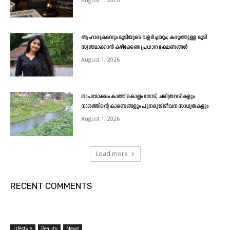
ആഹാരക്രമവും മുടിയുടെ വളർച്ചയും; കരുത്തുള്ള മുടി
സ്വന്തമാക്കാൻ കഴിക്കേണ്ട പ്രധാന ഭക്ഷണങ്ങൾ
August 1, 2026
ശാപമോക്ഷം കാത്ത് കൊല്ലം തോട്; ചരിത്രവഴികളും
നാശത്തിന്റെ കാരണങ്ങളും പുനരുജ്ജീവന സാധ്യതകളും
August 1, 2026
Load more
RECENT COMMENTS