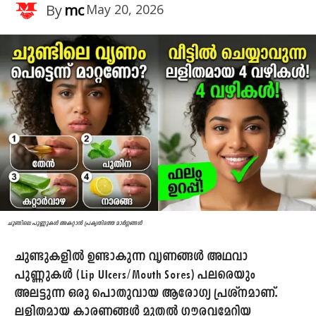
By
mc
May 20, 2026
ചുണ്ടിലെ പുണ്ണുകൾ അകറ്റാൻ പ്രകൃതിദത്ത മാർഗ്ഗങ്ങൾ
ചുണ്ടുകളിൽ ഉണ്ടാകുന്ന വൃണങ്ങൾ അഥവാ
പുണ്ണുകൾ (Lip Ulcers/Mouth Sores) പലരെയും
അലട്ടുന്ന ഒരു പൊതുവായ ആരോഗ്യ പ്രശ്നമാണ്.
ലളിതമായ കാരണങ്ങൾ മുതൽ ഗൗരവമേറിയ