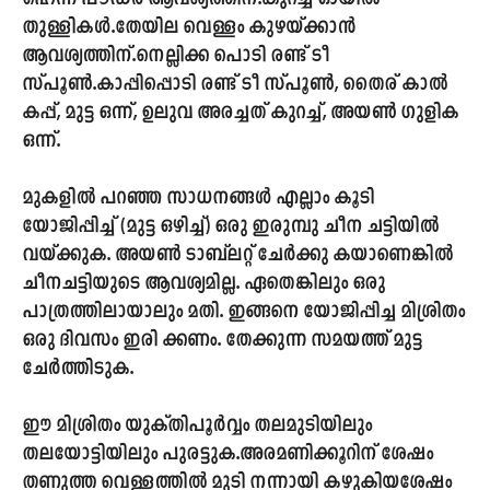
തുള്ളികൾ.തേയില വെള്ളം കുഴയ്ക്കാൻ
ആവശ്യത്തിന്.നെല്ലിക്ക പൊടി രണ്ട് ടീ
സ്പൂൺ.കാപ്പിപ്പൊടി രണ്ട് ടീ സ്പൂൺ, തൈര് കാൽ
കപ്പ്, മുട്ട ഒന്ന്, ഉലുവ അരച്ചത് കുറച്ച്, അയൺ ഗുളിക
ഒന്ന്.
മുകളിൽ പറഞ്ഞ സാധനങ്ങൾ എല്ലാം കൂടി
യോജിപ്പിച്ച് (മുട്ട ഒഴിച്ച്) ഒരു ഇരുമ്പു ചീന ചട്ടിയിൽ
വയ്ക്കുക. അയൺ ടാബ്‌ലറ്റ് ചേർക്കു കയാണെങ്കിൽ
ചീനചട്ടിയുടെ ആവശ്യമില്ല. ഏതെങ്കിലും ഒരു
പാത്രത്തിലായാലും മതി. ഇങ്ങനെ യോജിപ്പിച്ച മിശ്രിതം
ഒരു ദിവസം ഇരി ക്കണം. തേക്കുന്ന സമയത്ത് മുട്ട
ചേർത്തിടുക.
ഈ മിശ്രിതം യുക്തിപൂർവ്വം തലമുടിയിലും
തലയോട്ടിയിലും പുരട്ടുക.അരമണിക്കൂറിന് ശേഷം
തണുത്ത വെള്ളത്തിൽ മുടി നന്നായി കഴുകിയശേഷം