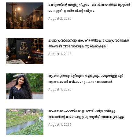
കൊല്ലത്തിന്റെ വെളിച്ച വിപ്ലവം; 1934-ൽ നഗരത്തിൽ ആദ്യമായി
വൈദ്യുതി എത്തിയതിന്റെ ചരിത്രം
August 2, 2026
മാധ്യമപ്രവർത്തനവും അപകീർത്തിയും; മാധ്യമപ്രവർത്തകർ
അറിയേണ്ട നിയമവശങ്ങളും സൂക്ഷ്മതകളും
August 1, 2026
ആഹാരക്രമവും മുടിയുടെ വളർച്ചയും; കരുത്തുള്ള മുടി
സ്വന്തമാക്കാൻ കഴിക്കേണ്ട പ്രധാന ഭക്ഷണങ്ങൾ
August 1, 2026
ശാപമോക്ഷം കാത്ത് കൊല്ലം തോട്; ചരിത്രവഴികളും
നാശത്തിന്റെ കാരണങ്ങളും പുനരുജ്ജീവന സാധ്യതകളും
August 1, 2026