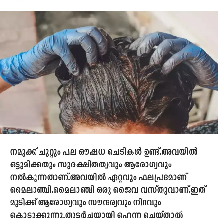
നമുക്ക് ചുറ്റും പല ഔഷധ ചെടികൾ ഉണ്ട്.അവയിൽ
ഒട്ടുമിക്കതും സുരക്ഷിതത്വവും ആരോഗ്യവും
നൽകുന്നതാണ്.അവയിൽ ഏറ്റവും ഫലപ്രദമാണ്
മൈലാഞ്ചി.മൈലാഞ്ചി ഒരു ജൈവ വസ്തുവാണ്.ഇത്
മുടിക്ക് ആരോഗ്യവും സൗന്ദര്യവും നിറവും
കൊടുക്കുന്നു.തുടർച്ചയായി ഹെന്ന ചെയ്താൽ