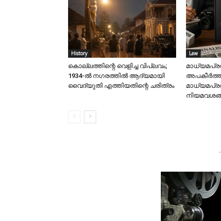
History
Law
കൊല്ലത്തിന്റെ വെളിച്ച വിപ്ലവം;
മാധ്യമപ്ര
1934-ൽ നഗരത്തിൽ ആദ്യമായി
അപകീർത്ത
വൈദ്യുതി എത്തിയതിന്റെ ചരിത്രം
മാധ്യമപ്
നിയമവശങ്ങ
-