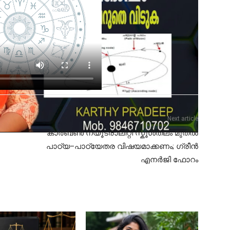
Next article
കാർബൺ ന്യൂട്രാലിറ്റി സ്കൂൾതലം മുതൽ
പാഠ്യ–പാഠ്യേതര വിഷയമാക്കണം; ഗ്രീൻ
എനർജി ഫോറം