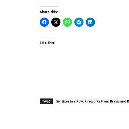
Share this:
Like this:
TAGS
Six Sixes in a Row; Fireworks From Brevis and 