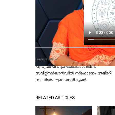
Previous article
പുതുവർഷ ആഘോഷങ്ങൾക്കിടെ
സ്വിറ്റ്‌സർലാൻഡിൽ സ്‌ഫോടനം; അട്ടിമറി
സാധ്യത തള്ളി അധികൃതർ
RELATED ARTICLES