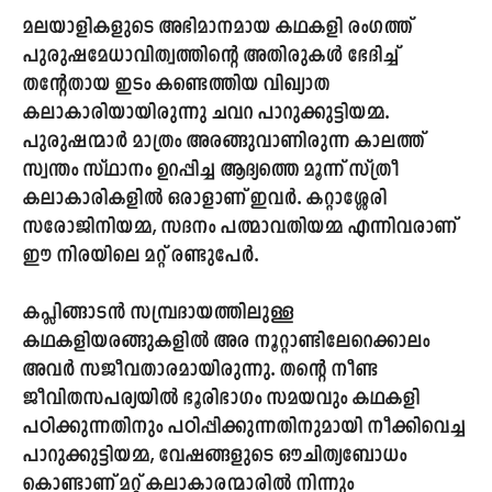
മലയാളികളുടെ അഭിമാനമായ കഥകളി രംഗത്ത്
പുരുഷമേധാവിത്വത്തിന്റെ അതിരുകൾ ഭേദിച്ച്
തന്റേതായ ഇടം കണ്ടെത്തിയ വിഖ്യാത
കലാകാരിയായിരുന്നു
ചവറ പാറുക്കുട്ടിയമ്മ
.
പുരുഷന്മാർ മാത്രം അരങ്ങുവാണിരുന്ന കാലത്ത്
സ്വന്തം സ്ഥാനം ഉറപ്പിച്ച ആദ്യത്തെ മൂന്ന് സ്ത്രീ
കലാകാരികളിൽ ഒരാളാണ് ഇവർ. കറ്റാശ്ശേരി
സരോജിനിയമ്മ, സദനം പത്മാവതിയമ്മ എന്നിവരാണ്
ഈ നിരയിലെ മറ്റ് രണ്ടുപേർ.
കപ്ലിങ്ങാടൻ സമ്പ്രദായത്തിലുള്ള
കഥകളിയരങ്ങുകളിൽ അര നൂറ്റാണ്ടിലേറെക്കാലം
അവർ സജീവതാരമായിരുന്നു. തന്റെ നീണ്ട
ജീവിതസപര്യയിൽ ഭൂരിഭാഗം സമയവും കഥകളി
പഠിക്കുന്നതിനും പഠിപ്പിക്കുന്നതിനുമായി നീക്കിവെച്ച
പാറുക്കുട്ടിയമ്മ, വേഷങ്ങളുടെ ഔചിത്യബോധം
കൊണ്ടാണ് മറ്റ് കലാകാരന്മാരിൽ നിന്നും