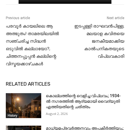
Previous article
Next article
പരവൂർ കായലിലെ ആ
ഇടപ്പള്ളി രാഘവൻപിള്ള;
അത്ഭുതം! താമരയിലയിൽ
മലയാള കവിതയെ
സഞ്ചരിച്ച സിദ്ധൻ
ജനകീയമാക്കിയ
ഒടുവിൽ കല്ലായോ?;
കാൽപനികതയുടെ
ചിത്തനപ്പൂപ്പൻ കല്ലിന്റെ
വിപ്ലവകാരി
വിസ്മയക്കാഴ്ചകൾ
RELATED ARTICLES
കൊല്ലത്തിന്റെ വെളിച്ച വിപ്ലവം; 1934-
ൽ നഗരത്തിൽ ആദ്യമായി വൈദ്യുതി
എത്തിയതിന്റെ ചരിത്രം
August 2, 2026
History
മാധ്യമപ്രവർത്തനവും അപകീർത്തിയും;