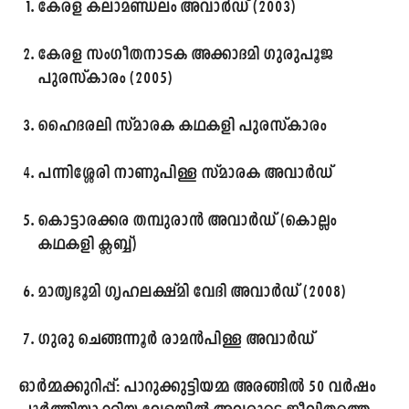
കേരള കലാമണ്ഡലം അവാർഡ് (2003)
കേരള സംഗീതനാടക അക്കാദമി ഗുരുപൂജ
പുരസ്കാരം (2005)
ഹൈദരലി സ്മാരക കഥകളി പുരസ്കാരം
പന്നിശ്ശേരി നാണുപിള്ള സ്മാരക അവാർഡ്
കൊട്ടാരക്കര തമ്പുരാൻ അവാർഡ് (കൊല്ലം
കഥകളി ക്ലബ്ബ്)
മാതൃഭൂമി ഗൃഹലക്ഷ്മി വേദി അവാർഡ് (2008)
ഗുരു ചെങ്ങന്നൂർ രാമൻപിള്ള അവാർഡ്
ഓർമ്മക്കുറിപ്പ്:
പാറുക്കുട്ടിയമ്മ അരങ്ങിൽ 50 വർഷം