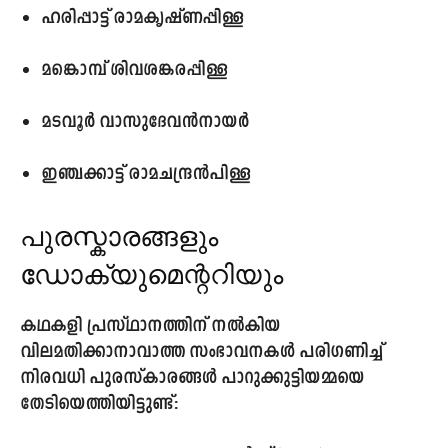
ഹരിപ്പാട്ട് രാമകൃഷ്ണപ്പിള്ള
മങ്കൊമ്പ് ശിവശങ്കരപ്പിള്ള
മട
വൂർ വാസുദേവൻനായർ
ഇഞ്ചക്കാട്ട് രാമചന്ദ്രൻപിള്ള
പുരസ്കാരങ്ങളും
ഡോക്യുമെന്ററിയും
കഥകളി പ്രസ്ഥാനത്തിന് നൽകിയ
വിലമതിക്കാനാവാത്ത സംഭാവനകൾ പരിഗണിച്ച്
നിരവധി പുരസ്കാരങ്ങൾ പാറുക്കുട്ടിയമ്മയെ
തേടിയെത്തിയിട്ടുണ്ട്: