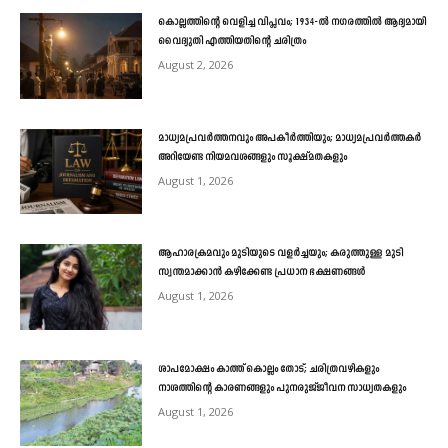
കൊല്ലത്തിന്റെ വെളിച്ച വിപ്ലവം; 1934-ൽ നഗരത്തിൽ ആദ്യമായി
വൈദ്യുതി എത്തിയതിന്റെ ചരിത്രം
August 2, 2026
മാധ്യമപ്രവർത്തനവും അപകീർത്തിയും; മാധ്യമപ്രവർത്തകർ
അറിയേണ്ട നിയമവശങ്ങളും സൂക്ഷ്മതകളും
August 1, 2026
ആഹാരക്രമവും മുടിയുടെ വളർച്ചയും; കരുത്തുള്ള മുടി
സ്വന്തമാക്കാൻ കഴിക്കേണ്ട പ്രധാന ഭക്ഷണങ്ങൾ
August 1, 2026
ശാപമോക്ഷം കാത്ത് കൊല്ലം തോട്; ചരിത്രവഴികളും
നാശത്തിന്റെ കാരണങ്ങളും പുനരുജ്ജീവന സാധ്യതകളും
August 1, 2026