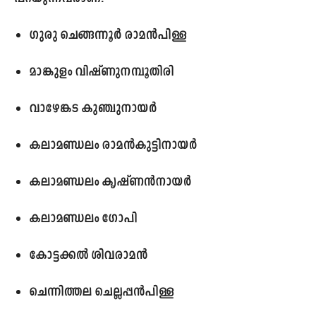
ഗുരു ചെങ്ങന്നൂർ രാമൻപിള്ള
മാങ്കുളം വിഷ്ണുനമ്പൂതിരി
വാഴേങ്കട കുഞ്ചുനായർ
കലാമണ്ഡലം രാമൻകുട്ടിനായർ
കലാമണ്ഡലം കൃഷ്ണൻനായർ
കലാമണ്ഡലം ഗോപി
കോട്ടക്കൽ ശിവരാമൻ
ചെന്നിത്തല ചെല്ലപ്പൻപിള്ള