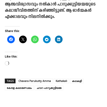
ആത്മവിശ്വാസവും നൽകാൻ പാറുക്കുട്ടിയമ്മയുടെ
കലാജീവിതത്തിന് കഴിഞ്ഞിട്ടുണ്ട്. ആ ഓർമ്മകൾ
എക്കാലവും നിലനിൽക്കും.
Share this:
Like this:
L
o
a
TAGS
Chavara Parukutty Amma
Kathakali
കഥകളി
d
കേരള കലാമണ്ഡലം
i
ചവറ പാറുക്കുട്ടിയമ്മ
n
g