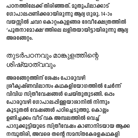
പഠനത്തിലേക്ക് തിരിഞ്ഞത്.
മുതുപിലാക്കാട്
ഗോപാലപ്പണിക്കരായിരുന്നു
ആദ്യ ഗുരു. 14-ാം
വയസ്സിൽ ചവറ കൊറ്റംകുളങ്ങര ദേവീക്ഷേത്രത്തിൽ
‘പൂതനാമോക്ഷ’ത്തിലെ ലളിതയായിട്ടായിരുന്നു ആദ്യ
അരങ്ങേറ്റം.
തുടർപഠനവും മാങ്കുളത്തിന്റെ
ശിഷ്യാത്വവും
അരങ്ങേറ്റത്തിന് ശേഷം പോരുവഴി
ശ്രീകൃഷ്ണവിലാസം കഥകളിയോഗത്തിൽ ചേർന്ന്
വിവിധ സ്ത്രീവേഷങ്ങൾ ചെയ്തുതുടങ്ങി. ഒപ്പം
പോരുവഴി ഗോപാലപ്പിള്ളയാശാനിൽ നിന്നും
കൂടുതൽ വേഷങ്ങൾ പഠിച്ചെടുത്തു. കൊല്ലം
ഉണിച്ചക്കം വീട് വക അമ്പലത്തിൽ വെച്ച്
പാറുക്കുട്ടിയുടെ സ്ത്രീവേഷം കാണാനിടയായ ആക്ക
നമ്പൂതിരി, അവരെ തന്റെ സമസ്തകേരളകഥകളി