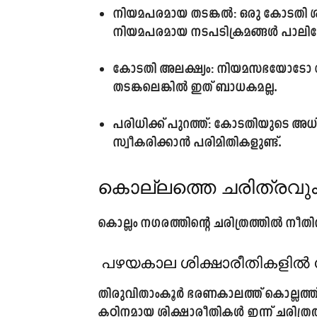
നിയമപരമായ തടങ്കൽ:
ഒരു കോടതി ശി
നിയമപരമായ നടപടിക്രമങ്ങൾ പാലിച്ചോ
കോടതി അലക്ഷ്യം:
നിയമസഭയോടോ കോട
തടങ്കലെങ്കിൽ ഇത് ബാധകമല്ല.
പരിധിക്ക് പുറത്ത്:
കോടതിയുടെ അധികാ
സ്വീകരിക്കാൻ പരിമിതികളുണ്ട്.
കൊല്ലത്തെ ചരിത്രവു
കൊല്ലം നഗരത്തിന്റെ ചരിത്രത്തിൽ നീതിന്
പഴയകാല ശിക്ഷാരീതികളിൽ നിന്
തിരുവിതാംകൂർ ഭരണകാലത്ത് കൊല്ലത്ത്
കഠിനമായ ശിക്ഷാരീതികൾ ഇന്ന് ചരിത്രത