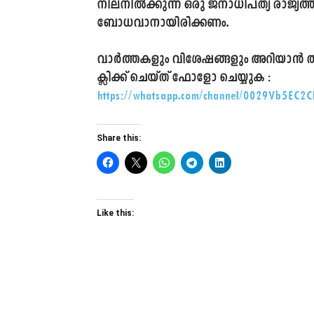
നിലനിൽക്കുന്ന ഒരു ജനാധിപത്യ രാജ്യത
ബോധവാനായിരിക്കണം.
വാർത്തകളും വിശേഷങ്ങളും അറിയാൻ താഴ
ക്ലിക്ക് ചെയ്ത് ഫോളോ ചെയ്യുക :
https://whatsapp.com/channel/0029Vb5EC2
Share this:
Like this: