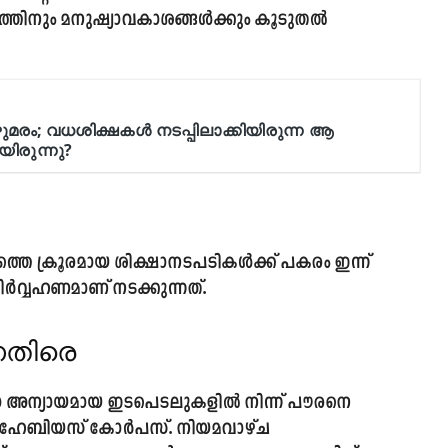
്യത്തിനും മനുഷ്യാവകാശങ്ങൾക്കും കൂടുതൽ
െ ക്രൂരമായ ശിക്ഷാനടപടികൾക്ക് പകരം ഇന്ന്
വ്വഹണമാണ് നടക്കുന്നത്.
െതിരെ
ോ അന്യായമായ ഇടപെടലുകളിൽ നിന്ന് പൗരനെ
ണ് ഹേബിയസ് കോർപസ്. നിയമവാഴ്ച