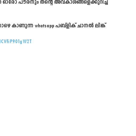
്ത് ഓരോ പൗരനും തന്റെ അവകാശങ്ങളെക്കുറിച്ച്
െ കാണുന്ന whatsapp പബ്ളിക് ചാനൽ ലിങ്ക്
CICVfiP901gW2T