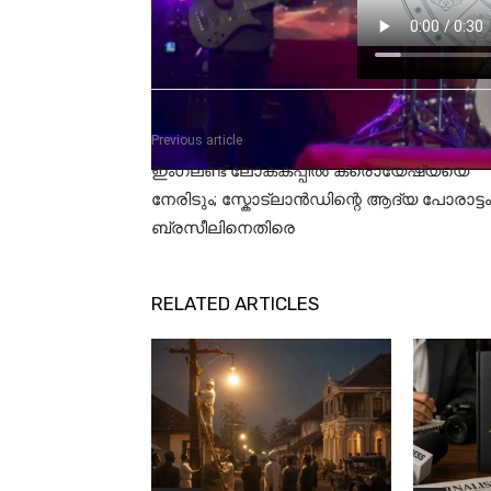
Previous article
ഇംഗ്ലണ്ട് ലോകകപ്പിൽ ക്രൊയേഷ്യയെ
നേരിടും; സ്കോട്‍ലാൻഡിന്റെ ആദ്യ പോരാട്ടം
ബ്രസീലിനെതിരെ
RELATED ARTICLES