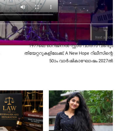
Next article
1977ലെ ഓറിജിനൽ സ്റ്റാർ വാർസ് വീണ്ടും
തിയേറ്ററുകളിലേക്ക്; A New Hope റിലീസിന്റെ
50ാം വാർഷികാഘോഷം 2027ൽ