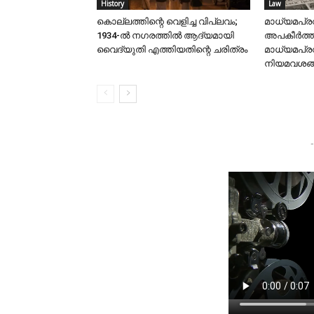
History
Law
കൊല്ലത്തിന്റെ വെളിച്ച വിപ്ലവം;
മാധ്യമപ്ര
1934-ൽ നഗരത്തിൽ ആദ്യമായി
അപകീർത്ത
വൈദ്യുതി എത്തിയതിന്റെ ചരിത്രം
മാധ്യമപ്
നിയമവശങ്ങ
-