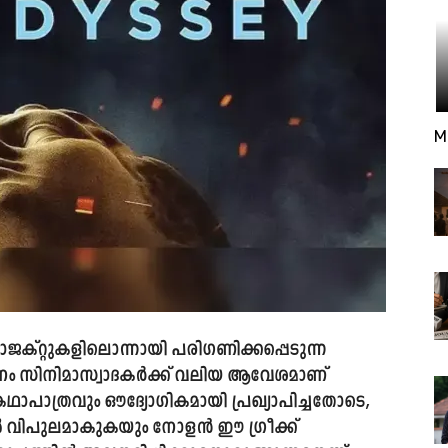
M
ോജക്റ്റുകളിലൊന്നായി പരിഗണിക്കപ്പെടുന്ന
ാപനം സിനിമാസ്വാദകർക്ക് വലിയ ആവേശമാണ്
കഥാപാത്രവും ഔദ്യോഗികമായി പ്രഖ്യാപിച്ചതോടെ,
വിപുലമാകുകയും നോളൻ ഈ ഗ്രീക്ക്