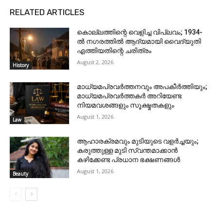
RELATED ARTICLES
കൊല്ലത്തിന്റെ വെളിച്ച വിപ്ലവം; 1934-
ൽ നഗരത്തിൽ ആദ്യമായി വൈദ്യുതി
എത്തിയതിന്റെ ചരിത്രം
August 2, 2026
History
മാധ്യമപ്രവർത്തനവും അപകീർത്തിയും;
മാധ്യമപ്രവർത്തകർ അറിയേണ്ട
നിയമവശങ്ങളും സൂക്ഷ്മതകളും
August 1, 2026
Law
ആഹാരക്രമവും മുടിയുടെ വളർച്ചയും;
കരുത്തുള്ള മുടി സ്വന്തമാക്കാൻ
കഴിക്കേണ്ട പ്രധാന ഭക്ഷണങ്ങൾ
August 1, 2026
Beauty