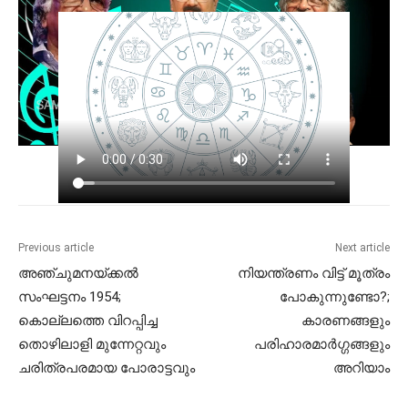
Previous article
Next article
അഞ്ചുമനയ്ക്കൽ
നിയന്ത്രണം വിട്ട് മൂത്രം
സംഘട്ടനം 1954;
പോകുന്നുണ്ടോ?;
കൊല്ലത്തെ വിറപ്പിച്ച
കാരണങ്ങളും
തൊഴിലാളി മുന്നേറ്റവും
പരിഹാരമാർഗ്ഗങ്ങളും
ചരിത്രപരമായ പോരാട്ടവും
അറിയാം