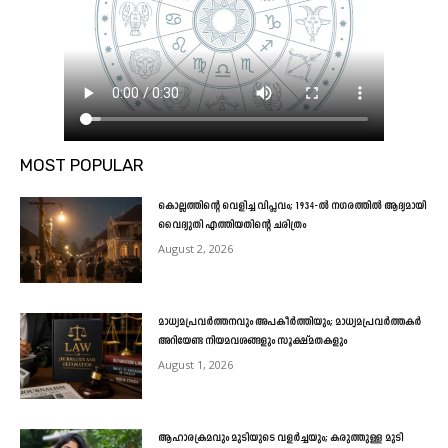
MOST POPULAR
കൊല്ലത്തിന്റെ വെളിച്ച വിപ്ലവം; 1934-ൽ നഗരത്തിൽ ആദ്യമായി
വൈദ്യുതി എത്തിയതിന്റെ ചരിത്രം
August 2, 2026
മാധ്യമപ്രവർത്തനവും അപകീർത്തിയും; മാധ്യമപ്രവർത്തകർ
അറിയേണ്ട നിയമവശങ്ങളും സൂക്ഷ്മതകളും
August 1, 2026
ആഹാരക്രമവും മുടിയുടെ വളർച്ചയും; കരുത്തുള്ള മുടി