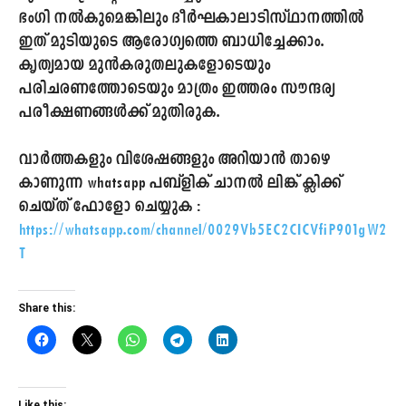
ഭംഗി നൽകുമെങ്കിലും ദീർഘകാലാടിസ്ഥാനത്തിൽ
ഇത് മുടിയുടെ ആരോഗ്യത്തെ ബാധിച്ചേക്കാം.
കൃത്യമായ മുൻകരുതലുകളോടെയും
പരിചരണത്തോടെയും മാത്രം ഇത്തരം സൗന്ദര്യ
പരീക്ഷണങ്ങൾക്ക് മുതിരുക.
വാർത്തകളും വിശേഷങ്ങളും അറിയാൻ താഴെ
കാണുന്ന whatsapp പബ്ളിക് ചാനൽ ലിങ്ക് ക്ലിക്ക്
ചെയ്ത് ഫോളോ ചെയ്യുക :
https://whatsapp.com/channel/0029Vb5EC2CICVfiP901gW2
T
Share this:
Like this: