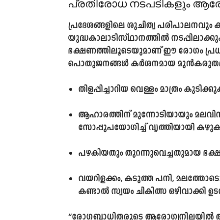
പ്രതിരോധ നടപടികളും ആരോഗ്
പ്രദേശങ്ങളിലെ ശുചിത്വ പരിപാലനവും 
യുദ്ധകാലാടിസ്ഥാനത്തിൽ നടപ്പിലാക്ക
ഭക്ഷണത്തിലൂടെയുമാണ് ഈ രോഗം പ്രധ
പൊതുജനങ്ങൾ കർശനമായ മുൻകരുതലുകൾ
തിളപ്പിച്ചാറിയ വെള്ളം മാത്രം കുടിക്കു
ആഹാരത്തിന് മുന്നോടിയായും മല
സോപ്പുപയോഗിച്ച് വൃത്തിയായി കഴു
പഴകിയതും തുറന്നുവെച്ചതുമായ ഭക്
വയറിളക്കം, കടുത്ത പനി, മലത്തോട
കണ്ടാൽ സ്വയം ചികിത്സ ഒഴിവാക്കി 
“രോഗബാധിതരുടെ ആരോഗ്യനിലയിൽ ആശങ്കപ