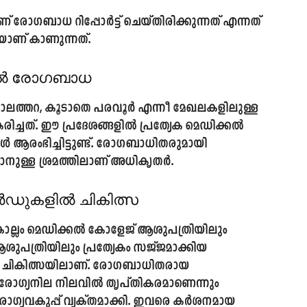
് രോഗബാധ റിപ്പോർട്ട് ചെയ്തിരിക്കുന്നത് എന്നത്
ാണ് കാണുന്നത്.
ളിൽ രോഗബാധ
ാലത്തറ, കൂടാതെ പരവൂർ എന്നീ മേഖലകളിലുള്ള
രിച്ചത്. ഈ പ്രദേശങ്ങളിൽ പ്രത്യേക മെഡിക്കൽ
 ആരംഭിച്ചിട്ടുണ്ട്. രോഗബാധിതരുമായി
താനുള്ള ശ്രമത്തിലാണ് അധികൃതർ.
ാർഡുകളിൽ ചികിത്സ
്ലം മെഡിക്കൽ കോളേജ് ആശുപത്രിയിലും
ുപത്രിയിലും പ്രത്യേകം സജ്ജമാക്കിയ
ികിത്സയിലാണ്. രോഗബാധിതരായ
ആരോഗ്യനില നിലവിൽ തൃപ്തികരമാണെന്നും
രോഗ്യവകുപ്പ് വ്യക്തമാക്കി. ഇവരെ കർശനമായ