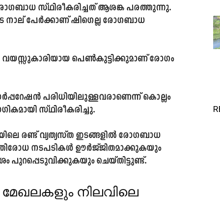
) രോഗബാധ സ്ഥിരീകരിച്ചത് ആശങ്ക പരത്തുന്നു.
പെടെ നാല് പേർക്കാണ് ഷിഗെല്ല രോഗബാധ
12 വയസ്സുകാരിയായ പെൺകുട്ടിക്കുമാണ് രോഗം
പ്പറേഷൻ പരിധിയിലുള്ളവരാണെന്ന് കൊല്ലം
ഗികമായി സ്ഥിരീകരിച്ചു.
R
ലയിലെ രണ്ട് വ്യത്യസ്ത ഇടങ്ങളിൽ രോഗബാധ
പ്രതിരോധ നടപടികൾ ഊർജ്ജിതമാക്കുകയും
 പുറപ്പെടുവിക്കുകയും ചെയ്തിട്ടുണ്ട്.
ച മേഖലകളും നിലവിലെ