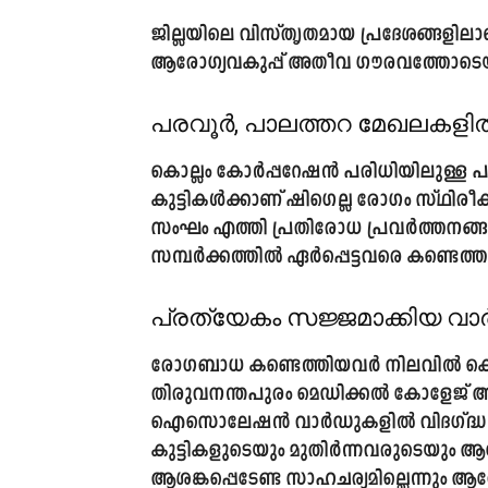
ജില്ലയിലെ വിസ്തൃതമായ പ്രദേശങ്ങളിലാണ
ആരോഗ്യവകുപ്പ് അതീവ ഗൗരവത്തോടെയ
പരവൂർ, പാലത്തറ മേഖലക
കൊല്ലം കോർപ്പറേഷൻ പരിധിയിലുള്ള പ
കുട്ടികൾക്കാണ് ഷിഗെല്ല രോഗം സ്ഥിരീക
സംഘം എത്തി പ്രതിരോധ പ്രവർത്തനങ്ങൾ
സമ്പർക്കത്തിൽ ഏർപ്പെട്ടവരെ കണ്ടെത്
പ്രത്യേകം സജ്ജമാക്കിയ വ
രോഗബാധ കണ്ടെത്തിയവർ നിലവിൽ കൊല
തിരുവനന്തപുരം മെഡിക്കൽ കോളേജ് ആശ
ഐസൊലേഷൻ വാർഡുകളിൽ വിദഗ്ദ്ധ ച
കുട്ടികളുടെയും മുതിർന്നവരുടെയും 
ആശങ്കപ്പെടേണ്ട സാഹചര്യമില്ലെന്നും ആ