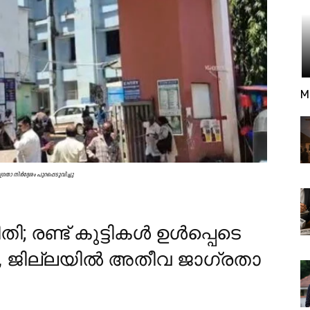
M
താ നിർദ്ദേശം പുറപ്പെടുവിച്ചു
; രണ്ട് കുട്ടികൾ ഉൾപ്പെടെ
ധ, ജില്ലയിൽ അതീവ ജാഗ്രതാ