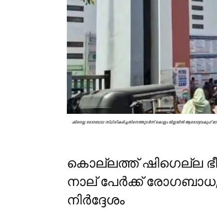
ഷിഗെല്ല രോഗബാധ സ്ഥിരീകരിച്ചതിനെത്തുടർന്ന് കൊല്ലം ജില്ലയിൽ ആരോഗ്യവകുപ്പ് ജാഗ്ര
കൊല്ലത്ത് ഷിഗെല്ല ഭീതി
നാല് പേർക്ക് രോഗബാ
നിർദ്ദേശം