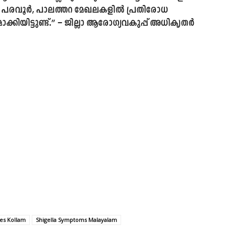
തിൽ പരവൂർ, പാലത്തറ മേഖലകളിൽ പ്രതിരോധ
കിയിട്ടുണ്ട്.” – ജില്ലാ ആരോഗ്യവകുപ്പ് അധികൃതർ
ses Kollam
Shigella Symptoms Malayalam