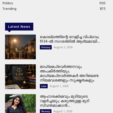
Politics
1150
Trending
873
Latest News
കൊല്ലത്തിന്റെ വെളിച്ച വിപ്ലവം;
1934-ൽ നഗരത്തിൽ ആദ്യമായി...
August 2, 2026
History
മാധ്യമപ്രവർത്തനവും
അപകീർത്തിയും;
മാധ്യമപ്രവർത്തകർ അറിയേണ്ട
നിയമവശങ്ങളും സൂക്ഷ്മതകളും
August 1, 2026
Law
ആഹാരക്രമവും മുടിയുടെ
വളർച്ചയും; കരുത്തുള്ള മുടി
സ്വന്തമാക്കാൻ...
August 1, 2026
Beauty