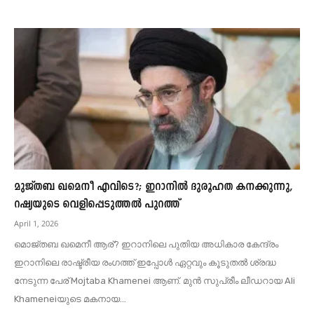
മുജ്തബ ഖമെനീ എവിടെ?; ഇറാനിൽ ദുരൂഹത കനക്കുന്നു,
റഷ്യയുടെ വെളിപ്പെടുത്തൽ പുറത്ത്
April 1, 2026
മൊജ്തബ ഖമെനീ ആര്? ഇറാനിലെ പുതിയ അധികാര കേന്ദ്രം
ഇറാനിലെ രാഷ്ട്രീയ രംഗത്ത് ഇപ്പോൾ ഏറ്റവും കൂടുതൽ ശ്രദ്ധ
നേടുന്ന പേര് Mojtaba Khamenei ആണ്. മുൻ സുപ്രീം ലീഡറായ Ali
Khameneiയുടെ മകനായ...