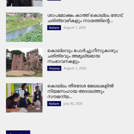
ശാപമോക്ഷം കാത്ത് കൊല്ലം തോട്;
ചരിത്രവഴികളും നാശത്തിന്റെ...
August 1, 2026
Kollam
കൊല്ലവും പോർച്ചുഗീസുകാരും;
ചരിത്രവും അമൂല്യമായ
സംഭാവനകളും
August 1, 2026
History
കൊല്ലം തീരദേശ മേഖലകളിൽ
നിയമസഹായ അദാലത്തും
സൗജന്യ...
July 30, 2026
Kollam