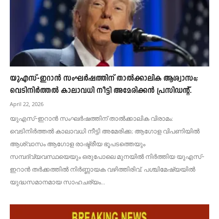
യുഎസ്-ഇറാൻ സംഘർഷത്തിന് താൽക്കാലിക ആശ്വാസം;
വെടിനിർത്തൽ കാലാവധി നീട്ടി അമേരിക്കൻ പ്രസിഡന്റ്.
April 22, 2026
യുഎസ്-ഇറാൻ സംഘർഷത്തിന് താൽക്കാലിക വിരാമം:
വെടിനിർത്തൽ കാലാവധി നീട്ടി അമേരിക്ക; ആഗോള വിപണിയിൽ
ആശ്വാസം ആഗോള രാഷ്ട്രീയ ഭൂപടത്തെയും
സമ്പദ്‌വ്യവസ്ഥയെയും ഒരുപോലെ മുനയിൽ നിർത്തിയ യുഎസ്-
ഇറാൻ തർക്കത്തിൽ നിർണ്ണായക വഴിത്തിരിവ്. പശ്ചിമേഷ്യയിൽ
യുദ്ധസമാനമായ സാഹചര്യം...