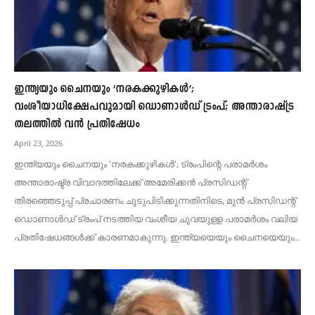
ഇന്ത്യയും ചൈനയും ‘നരകക്കുഴികൾ’;
വംശീയാധിക്ഷേപവുമായി ഡൊണാൾഡ് ട്രംപ്; അന്താരാഷ്ട്ര
തലത്തിൽ വൻ പ്രതിഷേധം
April 23, 2026
ഇന്ത്യയും ചൈനയും 'നരകക്കുഴികൾ'; ട്രംപിന്റെ പരാമർശം
അന്താരാഷ്ട്ര വിവാദത്തിലേക്ക് അമേരിക്കൻ പ്രസിഡന്റ്
തിരഞ്ഞെടുപ്പ് പ്രചാരണം ചൂടുപിടിക്കുന്നതിനിടെ, മുൻ പ്രസിഡന്റ്
ഡൊണാൾഡ് ട്രംപ് നടത്തിയ വംശീയ ചുവയുള്ള പരാമർശം വലിയ
പ്രതിഷേധങ്ങൾക്ക് കാരണമാകുന്നു. ഇന്ത്യയെയും ചൈനയെയും...