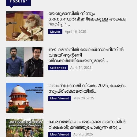
Popular
യേശുദാസിൽ നിന്നും
ഗാനഗന്ധർവ്വനിലേക്കുള്ള അകലം;
ദ്രവിച്ച ”...
April 16, 2020
Movies
ഈ റമദാനിൽ ബോക്സോഫീസിൽ
വിജയ് ആന്റണി
ശിവകാർത്തികേയനുമായി...
April 14, 2021
Celebrities
വഖഫ് ഭേദഗതി നിയമം 2025; കേരളം
സുപ്രീംകോടതിയിൽ...
May 20, 2025
Most Viewed
കേരളത്തിലെ പഴയകാല സൈക്കിൾ
റിക്ഷകൾ; മറഞ്ഞുപോകുന്ന ഒരു...
April 5, 2026
Most Viewed