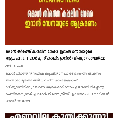
ഒമാൻ തീരത്ത് കപ്പലിന് നേരെ ഇറാൻ സേനയുടെ
ആക്രമണം; ഹോർമുസ് കടലിടുക്കിൽ വീണ്ടും സംഘർഷം
April 18, 2026
ഒമാൻ തീരത്തിന് സമീപം കപ്പലിന് നേരെ ഉണ്ടായ ആക്രമണം
അന്താരാഷ്ട്ര തലത്തിൽ വലിയ ആശങ്കകൾക്ക്
വഴിതുറന്നിരിക്കുകയാണ്. യുകെ മാരിടൈം ഏജൻസി റിപ്പോർട്ട്
ചെയ്തതനുസരിച്ച്, ഒമാൻ തീരത്തുനിന്ന് ഏകദേശം 20 നോട്ടിക്കൽ
മൈൽ അകലെ...