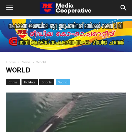
Home
News
World
WORLD
Crime
Politics
Sports
World