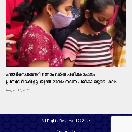
ഹയർസെക്കണ്ടറി ഒന്നാം വർഷ പരീക്ഷാഫലം
പ്രസിദ്ധീകരിച്ചു; ജൂൺ മാസം നടന്ന പരീക്ഷയുടെ ഫലം
August 17, 2022
All Rights Reserved © 2023
Contact Us