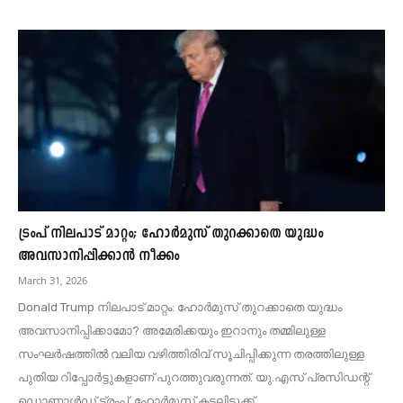
ട്രംപ് നിലപാട് മാറ്റം; ഹോർമുസ് തുറക്കാതെ യുദ്ധം
അവസാനിപ്പിക്കാൻ നീക്കം
March 31, 2026
Donald Trump നിലപാട് മാറ്റം: ഹോർമുസ് തുറക്കാതെ യുദ്ധം
അവസാനിപ്പിക്കാമോ? അമേരിക്കയും ഇറാനും തമ്മിലുള്ള
സംഘർഷത്തിൽ വലിയ വഴിത്തിരിവ് സൂചിപ്പിക്കുന്ന തരത്തിലുള്ള
പുതിയ റിപ്പോർട്ടുകളാണ് പുറത്തുവരുന്നത്. യു.എസ് പ്രസിഡന്റ്
ഡൊണാൾഡ് ട്രംപ്, ഹോർമുസ് കടലിടുക്ക്...