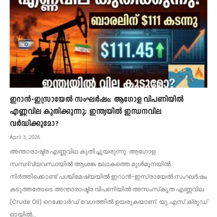
ഇറാൻ-ഇസ്രായേൽ സംഘർഷം; ആഗോള വിപണിയിൽ
എണ്ണവില കുതിക്കുന്നു; ഇന്ത്യയിൽ ഇന്ധനവില
വർദ്ധിക്കുമോ?
April 3, 2026
അന്താരാഷ്ട്ര എണ്ണവില കുതിച്ചുയരുന്നു: ആഗോള
സമ്പദ്‌വ്യവസ്ഥയിൽ ആശങ്ക ലോകത്തെ മുൾമുനയിൽ
നിർത്തിക്കൊണ്ട് പശ്ചിമേഷ്യയിൽ ഇറാൻ-ഇസ്രായേൽ സംഘർഷം
കടുത്തതോടെ അന്താരാഷ്ട്ര വിപണിയിൽ അസംസ്‌കൃത എണ്ണവില
(Crude Oil) റെക്കോർഡ് വേഗത്തിൽ ഉയരുകയാണ്. യു.എസ് ക്രൂഡ്
ഓയിൽ...